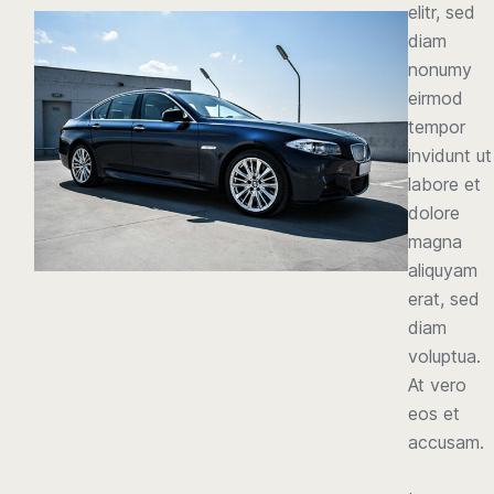
elitr, sed
diam
nonumy
eirmod
tempor
invidunt ut
labore et
dolore
magna
aliquyam
erat, sed
diam
voluptua.
At vero
eos et
accusam.