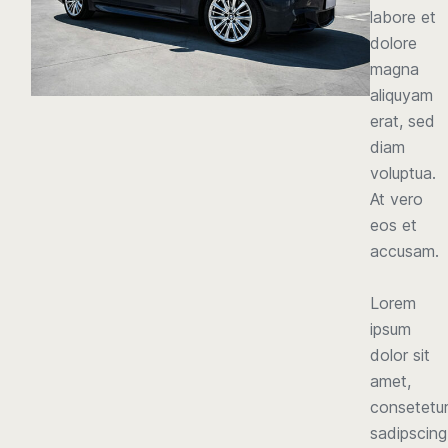
labore et
dolore
magna
aliquyam
erat, sed
diam
voluptua.
At vero
eos et
accusam.
Lorem
ipsum
dolor sit
amet,
consetetu
sadipscing