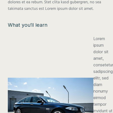
dolores et ea rebum. Stet clita kasd gubergren, no sea
takimata sanctus est Lorem ipsum dolor sit amet.
What you’ll learn
Lorem
ipsum
dolor sit
amet,
consetetu
sadipscing
elitr, sed
diam
nonumy
eirmod
tempor
invidunt ut