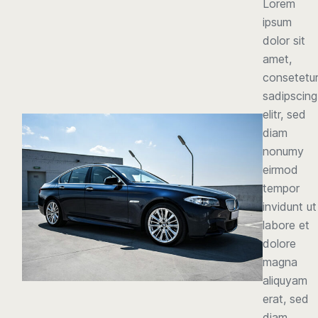
Lorem
ipsum
dolor sit
amet,
consetetu
sadipscing
elitr, sed
diam
nonumy
eirmod
tempor
invidunt ut
labore et
dolore
magna
aliquyam
erat, sed
diam