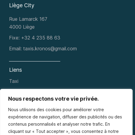
Liège City
Rue Lamarck 167
4000 Liège
Fixe:
+32 4 235 88 63​
Email:
taxis.kronos@gmail.com
Liens
Taxi
Navette aéroport
Nous respectons votre vie privée.
Service VIP
Nous utilisons des cookies pour améliorer votre
Livraison Express
expérience de navigation, diffuser des publicités ou des
Contact
contenus personnalisés et analyser notre trafic. En
cliquant sur « Tout accepter », vous consentez à notre